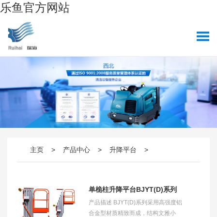
乐鱼官方网站
主页
>
产品中心
>
升降平台
>
单桅柱升降平台BJYT(D)系列
产品描述 BJYT(D)系列采用高强度铝
合金型材质精致而成，结构文雅小