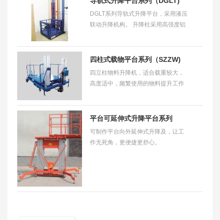
导轨式升降平台系列（DGLT)
DGLT系列导轨式升降平台，采用液压
联动升降机构。 升降柱采用高强度铝
合金型材，结构合理、紧凑、安全可
靠。外形尺寸小重量轻、移动灵活方
便。
四柱式载物平台系列（SZZW)
四立柱物料升降机，适合载重较大，
高度适中，频繁使用的物料提升工作
场合，造价低，安全性好，是货梯、
卷扬机的极佳代替品。
平台可延伸式升降平台系列
可制作平台向外延伸式升降及，让工
（PTYS)
作无死角，更便捷更舒心。