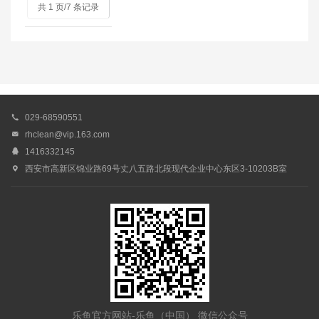
共 1 页/7 条记录

029-68590551

rhclean@vip.163.com

1416332145

西安市高新区锦业路69号丈八五路北段现代企业中心东区3-10203B室
乐鱼官方网站-乐鱼（中国） 微信公众号