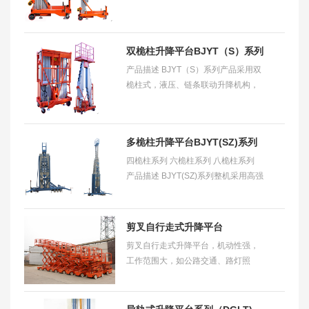
巧，整机重量轻，推行方便，外审紧
凑，内安装有可放倒装置，保证在工
作高度前提下
双桅柱升降平台BJYT（S）系列
产品描述 BJYT（S）系列产品采用双
桅柱式，液压、链条联动升降机构，
升降柱采用高强度铝合金型材。 产品
特点 1.结构合理，造型美观； 2.升降
平稳、安全
多桅柱升降平台BJYT(SZ)系列
四桅柱系列 六桅柱系列 八桅柱系列
产品描述 BJYT(SZ)系列整机采用高强
度铝合金（渤海铝业）材质精致而
成，载量重，平台面积大，稳定性
好，安全性高，
剪叉自行走式升降平台
剪叉自行走式升降平台，机动性强，
BJYT（ZX)
工作范围大，如公路交通、路灯照
明、工程抢险等。它的动力可以使用
汽车发动机或者直流电池、使用安全
可靠。