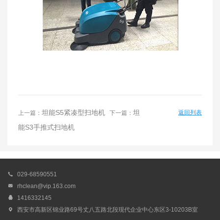
坦能S5紧凑型扫地机
坦
返回列表
上一篇：
下一篇：
能S3手推式扫地机

029-68590551

rhclean@vip.163.com

1416332145

西安市高新区锦业路69号丈八五路北段现代企业中心东区3-10203B室