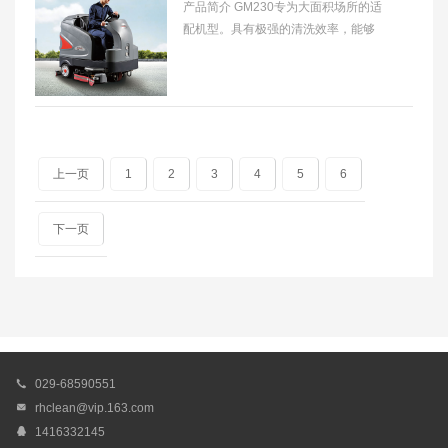
产品简介 GM230专为大面积场所的适
配机型。具有极强的清洗效率，能够
大规模替代人工清洁。有盘刷式和滚
刷式两种机型，可选配边刷。 适用范
围 大型物
上一页
1
2
3
4
5
6
下一页

029-68590551

rhclean@vip.163.com

1416332145