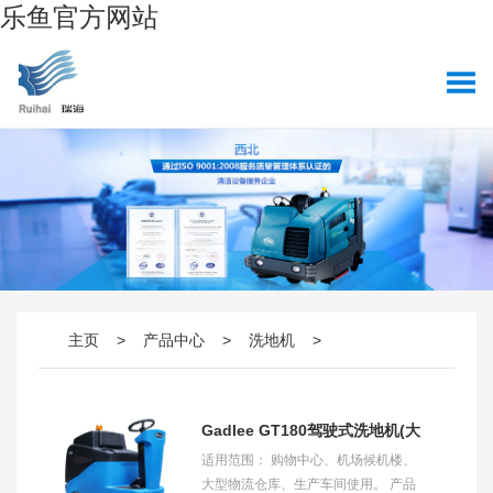
乐鱼官方网站
主页
>
产品中心
>
洗地机
>
Gadlee GT180驾驶式洗地机(大
适用范围： 购物中心、机场候机楼、
型）
大型物流仓库、生产车间使用。 产品