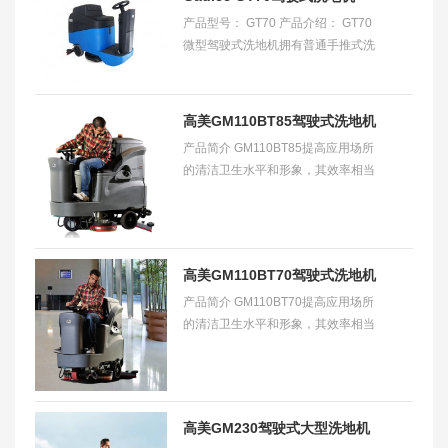
产品型号： GT70 产品介绍： GT70
（微型）
微型驾驶式洗地机拥有普通手推式洗
地机的小巧，但却提供高达 3 倍的清
洁效率，使其成为任何传统手推式洗
地机的完美替
高美GM110BT85驾驶式洗地机
产品简介 GM110BT85提高应用场所
的清洁卫生水平和形象，其效率相当
于两台大型手推车式洗地机。适合
8000m2-20000m2大面积场所。 适
用范围 大型物流配送中心
高美GM110BT70驾驶式洗地机
产品简介 GM110BT70提高应用场所
的清洁卫生水平和形象，其效率相当
于两台大型手推车全自动洗地机。适
合8000m2-15000m2大面积场所。
适用范围 大型物流配送
高美GM230驾驶式大型洗地机