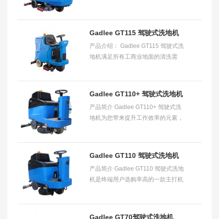
介绍： Gadlee GT180 驾驶式洗地机
系列提供极高的稳定性及耐用性，适
合各种类型的
Gadlee GT115 驾驶式洗地机
产品介绍： Gadlee GT115 驾驶式洗
（中大型）
地机满足所有工商业地面的清洗需
要。其紧凑小巧的设计，为需要转向
灵活及有狭窄通道限制的大面积场所
提供最佳的清洗
Gadlee GT110+ 驾驶式洗地机
产品简介 Gadlee GT110+ 驾驶式洗
（智能型）
地机为您带来提升工作效率的元素，
配备ECO 系统及静音设计令GT110+
即使对噪音有严格要求的公共区域也
能实现日间工作，标
Gadlee GT110 驾驶式洗地机
产品简介 Gadlee GT110 驾驶式洗地
（节能型）
机是终端用户选购率高的一款主打机
型，能满足工商业地面的清洗需要。
在人流密集或者狭窄的区域内都能轻
松快捷完成清
Gadlee GT70驾驶式洗地机