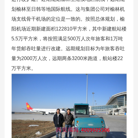
划榆林至日韩等地国际航线。这与集团公司对榆林机
场支线骨干机场的定位是一致的。按照总体规划，榆
阳机场近期新建面积122810平方米，其中新建航站楼
5.5万平方米，将按照满足500万人次年旅客和1万吨
年货邮吞吐量进行改建。远期规划目标为年旅客吞吐
量为2000万人次，远期两条3200米跑道，航站楼22
万平方米。