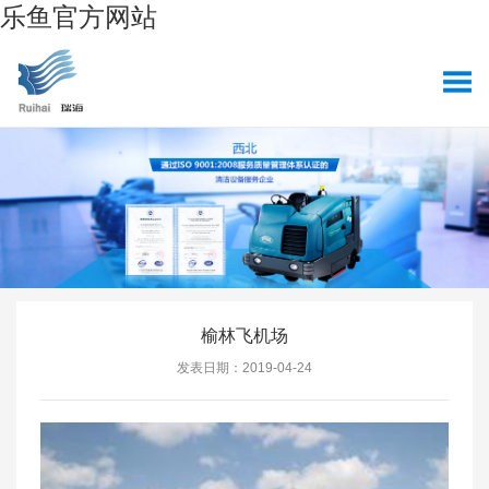
乐鱼官方网站
榆林飞机场
发表日期：2019-04-24