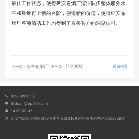
最佳工作状态，使得延安卷烟厂清洁队伍整体服务水
平和质量再上新的台阶，创造新的价值，使得延安卷
烟厂各项清洁工作均得到了服务客户的深度认可。
汉中卷烟厂
延长橡胶
返回列表
上一篇：
下一篇：

029-68590551

rhclean@vip.163.com

1416332145

西安市高新区锦业路69号丈八五路北段现代企业中心东区3-10203B室