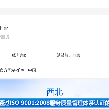
平台
套服务
经典案例
清洁解决方案
官方网站-乐鱼（中国）