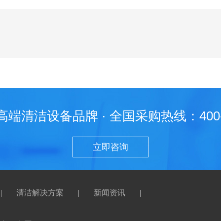
端清洁设备品牌 · 全国采购热线：400-96
立即咨询
清洁解决方案
新闻资讯