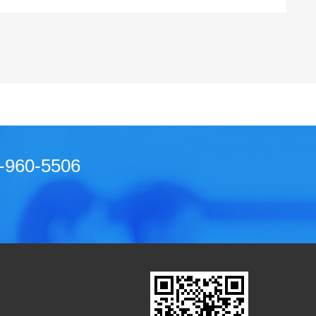
0-5506