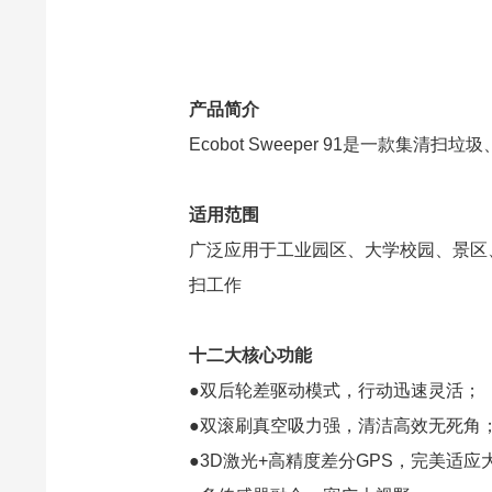
产品简介
Ecobot Sweeper 91是一款集
适用范围
广泛应用于工业园区、大学校园、景区
扫工作
十二大核心功能
●双后轮差驱动模式，行动迅速灵活；
●双滚刷真空吸力强，清洁高效无死角
●3D激光+高精度差分GPS，完美适应