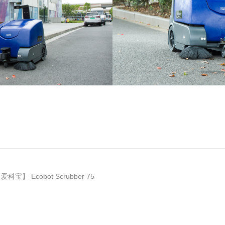
】 Ecobot Scrubber 75